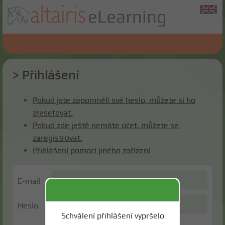
Přihlášení
Pokud jste zapomněli své heslo, můžete si ho
zresetovat.
Pokud zde ještě nemáte účet, můžete se
zaregistrovat.
Přihlášení pomocí jiného zařízení
E-mail
Heslo
Schválení přihlášení vypršelo